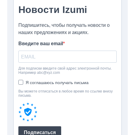
комфортным для каждого.
Какие куки мы используем?
Мы активно применяем статистические куки для сбора
обезличенных данных о поведении посетителей. Это
необходимо для аналитики и постоянного улучшения
нашего сервиса. Сбор таких данных может
осуществляться с помощью различных сервисов
аналитики, включая инструменты наших партнеров.
Можно ли отключить куки?
Да, вы можете управлять cookie-файлами через
настройки безопасности вашего браузера и при
Другое время
необходимости отключить их. Однако в этом случае
некоторые функции сайта могут работать некорректно
— например, может не сохраняться содержимое
корзины или персональные настройки. Чтобы изменения
вступили в силу, потребуется обновить настройки во
всех браузерах, которые вы используете. Более
подробные инструкции обычно доступны в справочном
разделе вашего браузера.