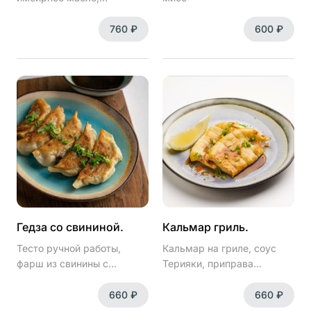
устричный соус, соус чили,
сладкий перец
760 ₽
600 ₽
Гедза со свининой.
Кальмар гриль.
Тесто ручной работы,
Кальмар на гриле, соус
фарш из свинины с
Терияки, приправа
овощами
Ситими, 3 вида перца
660 ₽
660 ₽