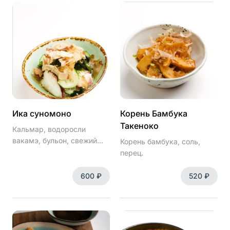
Ика суномоно
Корень Бамбука
Такеноко
Кальмар, водоросли
вакамэ, бульон, свежий
Корень бамбука, соль,
огурец, стружка тунца
перец.
кацуобуси
600 ₽
520 ₽