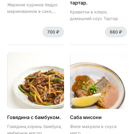
тартар.
Жареное куриное бедро
маринованное в саке,
Креветки в кляре,
мирине и специях, соус
домашний соус Тартар
Карааге
700 ₽
680 ₽
Говядина с бамбуком.
Саба мисони
Говядина,корень бамбука,
Филе макрели в соусе
имбирное масло,
мисо