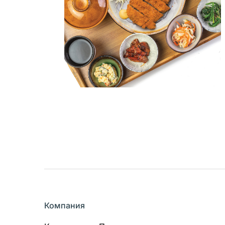
Кроме того, анал
взаимодействуют с
чтобы сделать се
Какие куки мы и
Мы активно приме
посетителей. Это 
данных может осу
наших партнеров.
Можно ли отключ
Да, вы можете уп
необходимости от
некорректно — на
настройки. Чтобы 
которые вы испол
вашего браузера.
Компания