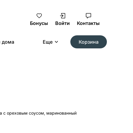
Бонусы
Войти
Контакты
м дома
Еще
Корзина
Самовывоз
позволяет нам
пример, все
ка с ореховым соусом, маринованный
годаря этой
ывать те блюда