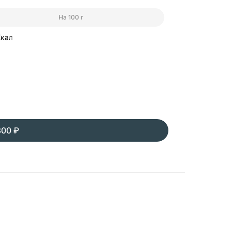
сти
На 100 г
таем над тем,
Ккал
оведении
виса. Сбор таких
чая инструменты
раузера и при
300 ₽
гут работать
нальные
 всех браузерах,
чном разделе