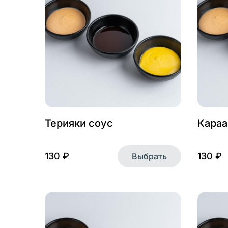
Кроме того, анал
взаимодействуют с
чтобы сделать се
Какие куки мы и
Мы активно приме
посетителей. Это 
данных может осу
наших партнеров.
Можно ли отключ
Терияки соус
Караа
Да, вы можете уп
необходимости от
некорректно — на
130 ₽
130 ₽
Выбрать
настройки. Чтобы 
которые вы испол
вашего браузера.