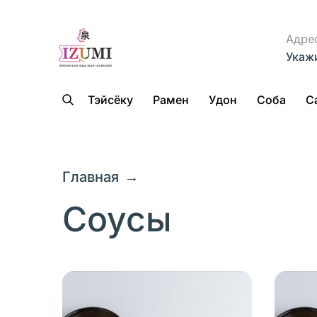
Адре
Укаж
Тэйсёку
Рамен
Удон
Соба
С
Главная
→
Соусы