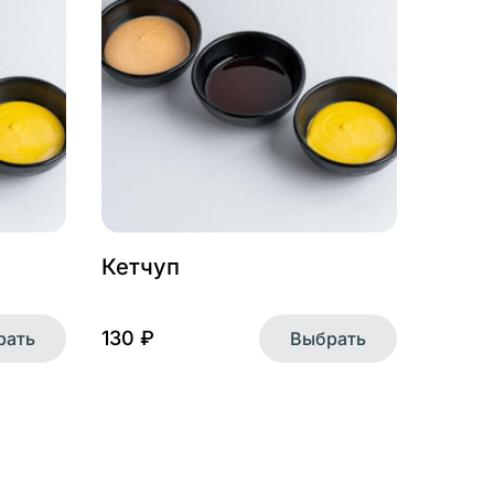
сти
таем над тем,
оведении
виса. Сбор таких
чая инструменты
Кетчуп
раузера и при
гут работать
нальные
130 ₽
рать
Выбрать
 всех браузерах,
чном разделе