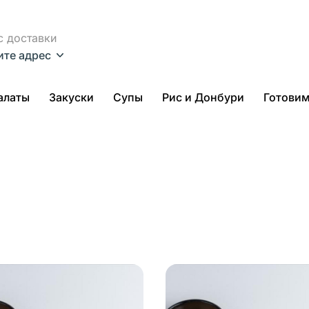
с доставки
ите адрес
алаты
Закуски
Супы
Рис и Донбури
Готови