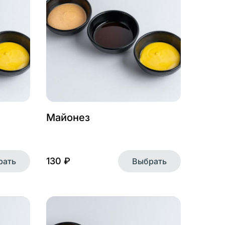
Майонез
130 ₽
рать
Выбрать
Самовывоз
позволяет нам
пример, все
годаря этой
ывать те блюда